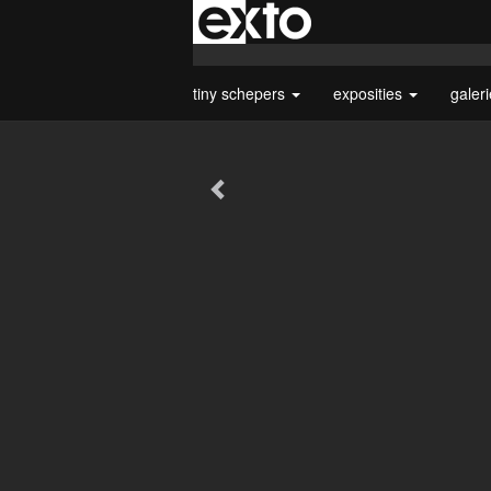
tiny schepers
exposities
galer