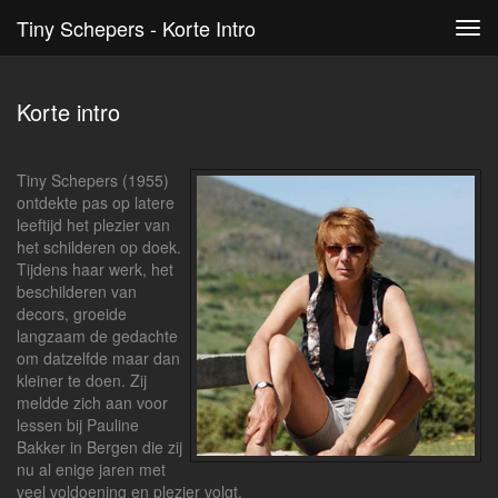
Tiny Schepers - Korte Intro
Tog
navi
Korte intro
Tiny Schepers (1955)
ontdekte pas op latere
leeftijd het plezier van
het schilderen op doek.
Tijdens haar werk, het
beschilderen van
decors, groeide
langzaam de gedachte
om datzelfde maar dan
kleiner te doen. Zij
meldde zich aan voor
lessen bij Pauline
Bakker in Bergen die zij
nu al enige jaren met
veel voldoening en plezier volgt.